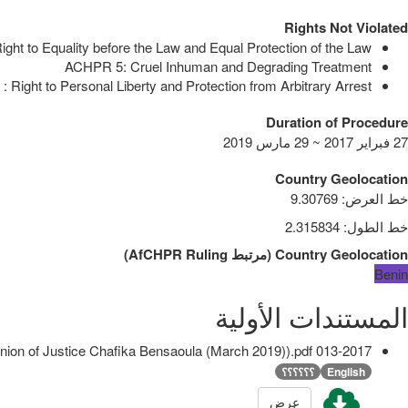
Rights Not Violated
ght to Equality before the Law and Equal Protection of the Law
ACHPR 5: Cruel Inhuman and Degrading Treatment
 Right to Personal Liberty and Protection from Arbitrary Arrest
Duration of Procedure
27 فبراير 2017 ~ 29 مارس 2019
Country Geolocation
خط العرض
:
9.30769
خط الطول
:
2.315834
Country Geolocation
(
مرتبط
AfCHPR Ruling
)
Benin
المستندات الأولية
013-2017 Sébastien Germain Ajavon v Republic of Benin (Dissenting Opinion of Justice Chafika Bensaoula (March 2019)).pdf
English
؟؟؟؟؟؟
عرض