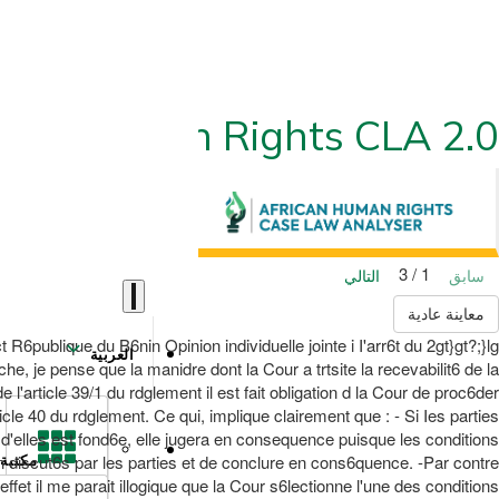
ican Human Rights CLA 2.0
1 / 3
سابق
التالي
معاينة عادية
publique du B6nin Opinion individuelle jointe i I'arr6t du 2gt}gt?;}lg
العربية
che, je pense que la manidre dont la Cour a trtsite la recevabilit6 de la
l'article 39/1 du rdglement il est fait obligation d la Cour de proc6der
cle 40 du rdglement. Ce qui, implique clairement que : - Si Ies parties
e d'elles est fond6e, elle jugera en consequence puisque les conditions
 non discut6s par les parties et de conclure en cons6quence. -Par contre
مكتبة
ffet il me parait illogique que la Cour s6lectionne l'une des conditions