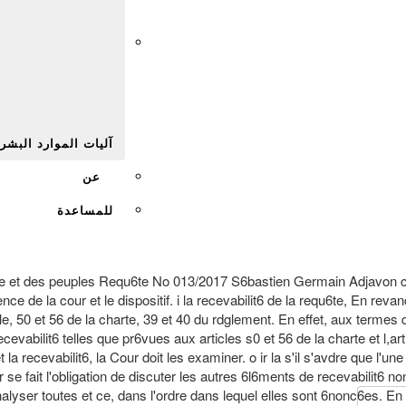
Afr
آليات الموارد البشر
عن
للمساعدة
mme et des peuples Requ6te No 013/2017 S6bastien Germain Adjavon ct R6
e de la cour et le dispositif. i la recevabilit6 de la requ6te, En revan
, 50 et 56 de la charte, 39 et 40 du rdglement. En effet, aux termes de 
abilit6 telles que pr6vues aux articles s0 et 56 de la charte et l,arti
 recevabilit6, la Cour doit les examiner. o ir la s'il s'avdre que l'un
ur se fait l'obligation de discuter les autres 6l6ments de recevabilit6
alyser toutes et ce, dans l'ordre dans lequel elles sont 6nonc6es. En e