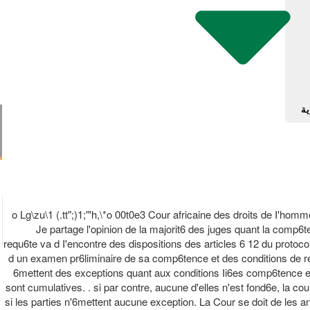
ية
o Lg\zu\1 (.tt";)1;"'h,\*o 00t0e3 Cour africaine des droits de I'ho
Je partage l'opinion de la majorit6 des juges quant la comp6tenc
requ6te va d I'encontre des dispositions des articles 6 12 du protocole
d un examen pr6liminaire de sa comp6tence et des conditions de recev
6mettent des exceptions quant aux conditions Ii6es comp6tence et la
sont cumulatives. . si par contre, aucune d'elles n'est fond6e, la co
si les parties n'6mettent aucune exception. La Cour se doit de les an