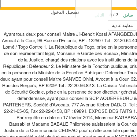
تسجيل الدخول
2 / 5
سابق
التالي
معاينة عادية
Ayant tous deux pour conseil Maitre Jil-Benoit Kossi AFANGBEDJI
Avocat à la Cour, 99 Rue de l’Entente, BP : 12250 / Tel : 22.20.64.40
Lomé / Togo Contre 1. La République du Togo, prise en la personne
de son représentant légal, Monsieur le Garde des Sceaux, Ministre
de la Justice, chargé des relations avec les institutions de la
République : Défendeur 2. Le Ministère de la Fonction publique, pris
en la personne du Ministre de la Fonction Publique : Défendeur Tous
deux ayant pour conseil Maitre SANVEE Ohini, Avocat à la Cour, 32,
Rue des Bergers, BP 6209/ Tel : 22.20.56.82 3. La Caisse Nationale
de Sécurité Sociale, prise en la personne de son directeur général,
défenderesse, ayant pour conseil la SCP AQUEREBURU &
PARTENERS, Société d’Avocats, 777 Avenue Kleber DADJO, Tel :
22-21-05-05, Fax 22-22-0158, BP : 8989 I. EXPOSE DES FAITS 1.
Par requête en date du 17 février 2014, Monsieur KAGBARA
Bassabi et Madame BABALE Philomène saisissaient la Cour de
Justice de la Communauté CEDEAO pour qu’elle constate que leur
droit de propriété a été violé d’une part et, d’autre part que KAGBARA