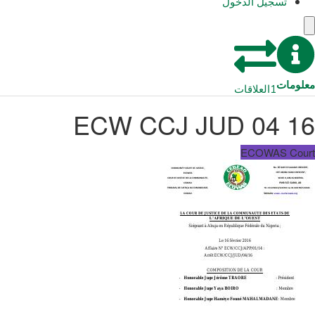
تسجيل الدخول
معلومات
1
العلاقات
ECW CCJ JUD 04 16
ECOWAS Court