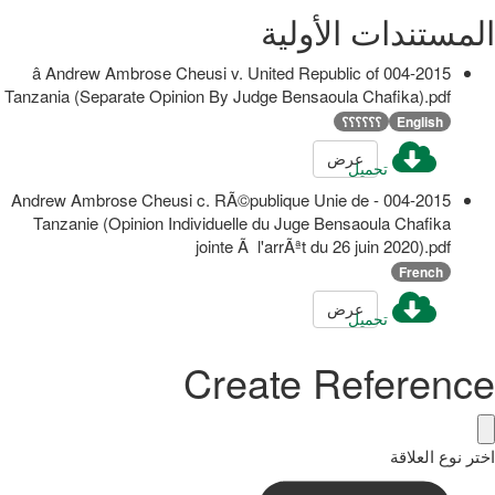
المستندات الأولية
004-2015 â Andrew Ambrose Cheusi v. United Republic of
Tanzania (Separate Opinion By Judge Bensaoula Chafika).pdf
English
؟؟؟؟؟؟
عرض
تحميل
004-2015 - Andrew Ambrose Cheusi c. RÃ©publique Unie de
Tanzanie (Opinion Individuelle du Juge Bensaoula Chafika
jointe Ã l'arrÃªt du 26 juin 2020).pdf
French
عرض
تحميل
Create Reference
اختر نوع العلاقة