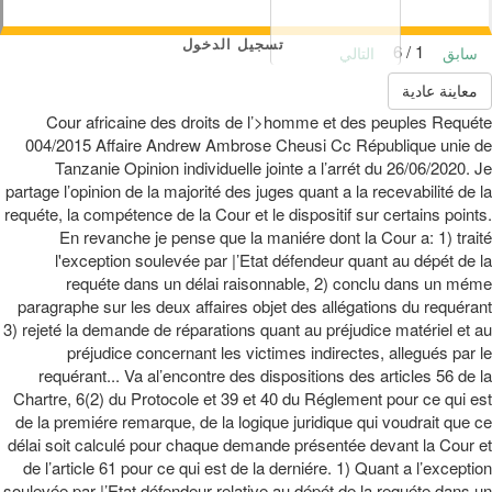
تسجيل الدخول
1 / 6
سابق
التالي
معاينة عادية
Cour africaine des droits de l’>homme et des peuples Requéte
004/2015 Affaire Andrew Ambrose Cheusi Cc République unie de
Tanzanie Opinion individuelle jointe a l’arrét du 26/06/2020. Je
partage l’opinion de la majorité des juges quant a la recevabilité de la
requéte, la compétence de la Cour et le dispositif sur certains points.
En revanche je pense que la maniére dont la Cour a: 1) traité
l'exception soulevée par |’Etat défendeur quant au dépét de la
requéte dans un délai raisonnable, 2) conclu dans un méme
paragraphe sur les deux affaires objet des allégations du requérant
3) rejeté la demande de réparations quant au préjudice matériel et au
préjudice concernant les victimes indirectes, allegués par le
requérant... Va al’encontre des dispositions des articles 56 de la
Chartre, 6(2) du Protocole et 39 et 40 du Réglement pour ce qui est
de la premiére remarque, de la logique juridique qui voudrait que ce
délai soit calculé pour chaque demande présentée devant la Cour et
de l’article 61 pour ce qui est de la derniére. 1) Quant a l’exception
soulevée par |’Etat défendeur relative au dépét de la requéte dans un