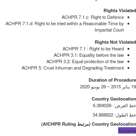
Rights Violated
ACHPR 7.1.c: Right to Defence
ACHPR 7.1.d: Right to be tried within a Reasonable Time by
Impartial Court
Rights Not Violated
ACHPR 7.1 : Right to be Heard
ACHPR 3.1: Equality before the law
ACHPR 3.2: Equal protection of the law
ACHPR 5: Cruel Inhuman and Degrading Treatment
Duration of Procedure
19 يناير 2015 ~ 26 يونيو 2020
Country Geolocation
خط العرض
:
-6.369028
خط الطول
:
34.888822
Country Geolocation
(
مرتبط
AfCHPR Ruling
)
Tanzania