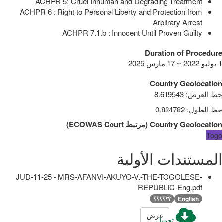
ACHPR 5: Cruel Inhuman and Degrading Treatment
ACHPR 6 : Right to Personal Liberty and Protection from
Arbitrary Arrest
ACHPR 7.1.b : Innocent Until Proven Guilty
Duration of Procedure
1 يوليو 2022 ~ 17 مارس 2025
Country Geolocation
خط العرض
:
8.619543
خط الطول
:
0.824782
Country Geolocation
(
مرتبط
ECOWAS Court
)
Togo
المستندات الأولية
JUD-11-25 - MRS-AFANVI-AKUYO-V.-THE-TOGOLESE-
REPUBLIC-Eng.pdf
English
؟؟؟؟؟؟
عرض
تحميل