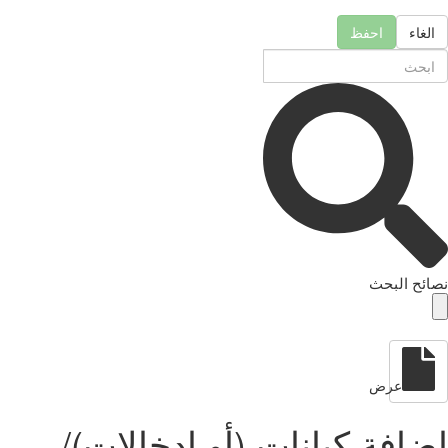
الغاء
احفظ
نصائح البحث
عرض
إضافة كيانات (أو إدخالات)/