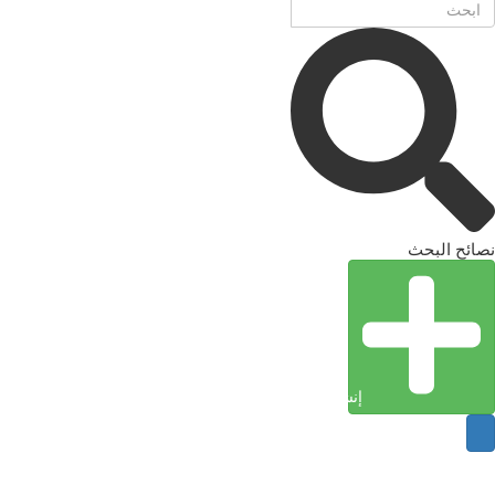
نصائح البحث
إنشاء كيان (إدخال)