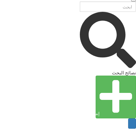
نصائح البحث
إنشاء كيان (إدخال)