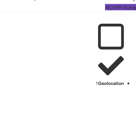
AfCHPR Ruling
1
Geolocation